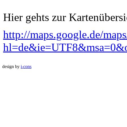
Hier gehts zur Kartenübers
http://maps.google.de/map
hl=de&ie=UTF8&msa=0&ou
design by
i-cons